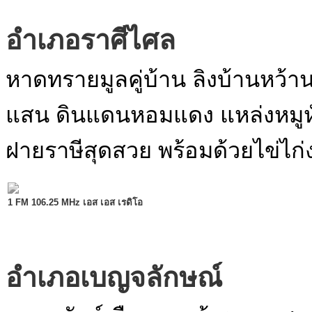
อำเภอราศีไศล
หาดทรายมูลคู่บ้าน ลิงบ้านหว้านคู
แสน ดินแดนหอมแดง แหล่งหมูห
ฝายราษีสุดสวย พร้อมด้วยไข่ไก
1 FM 106.25 MHz เอส เอส เรดิโอ
อำเภอเบญจลักษณ์