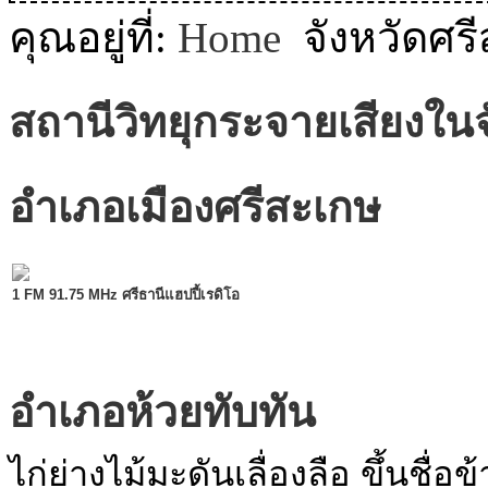
MODULE SBAHJAOUI WEATHER
คุณอยู่ที่:
Home
จังหวัดศร
MODULE SBAHJAOUI YOUTUBE
สถานีวิทยุกระจายเสียงในจ
MODULE SBAHJAOUI MEMORY GAME
MODULE SBAHJAOUI ACCORDION MENU
อำเภอเมืองศรีสะเกษ
1 FM 91.75 MHz ศรีธานีแฮปปี้เรดิโอ
อำเภอห้วยทับทัน
ไก่ย่างไม้มะดันเลื่องลือ ขึ้นช