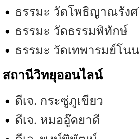
ธรรมะ วัดโพธิญาณรังศร
ธรรมะ วัดธรรมพิทักษ์
ธรรมะ วัดเทพารมย์โน
สถานีวิทยุออนไลน์
ดีเจ. กระซู่ภูเขียว
ดีเจ. หมออู๊ดยาดี