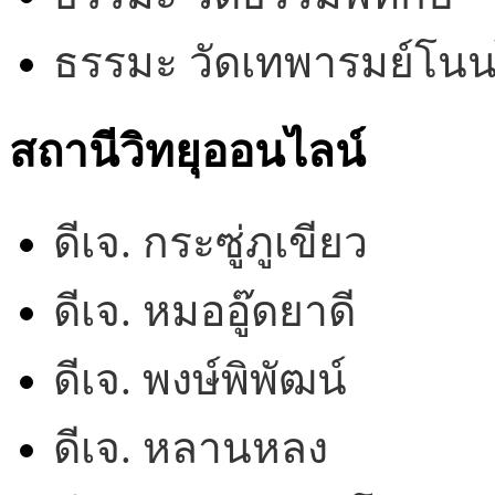
ธรรมะ วัดเทพารมย์โน
สถานีวิทยุออนไลน์
ดีเจ. กระซู่ภูเขียว
ดีเจ. หมออู๊ดยาดี
ดีเจ. พงษ์พิพัฒน์
ดีเจ. หลานหลง