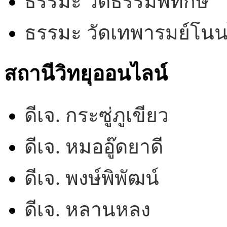
ธรรมะ วัดธรรมพิทักษ์
ธรรมะ วัดเทพารมย์โน
สถานีวิทยุออนไลน์
ดีเจ. กระซู่ภูเขียว
ดีเจ. หมออู๊ดยาดี
ดีเจ. พงษ์พิพัฒน์
ดีเจ. หลานหลง