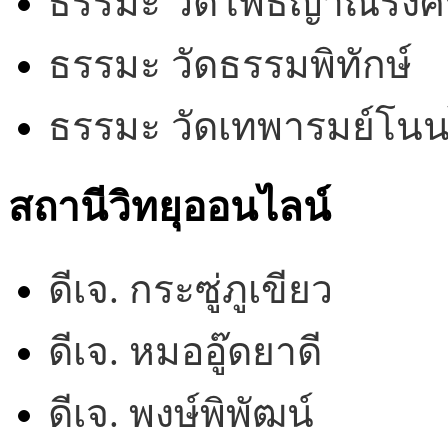
ธรรมะ วัดโพธิญาณรังศร
ธรรมะ วัดธรรมพิทักษ์
ธรรมะ วัดเทพารมย์โน
สถานีวิทยุออนไลน์
ดีเจ. กระซู่ภูเขียว
ดีเจ. หมออู๊ดยาดี
ดีเจ. พงษ์พิพัฒน์