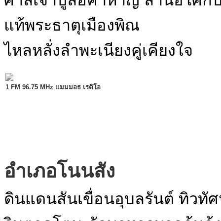
ศาลเจ้าปู่ลือคำหาญ ลานอโศกประ
แท้พระธาตุเมืองพิณ
ไหลหลั่งลำพะเนียงคู่เคียงใจ
1 FM 96.75 MHz แมมมอธ เรดิโอ
อำเภอโนนสัง
ดินแดนสันเขื่อนอุบลรันต์ ทิวทั