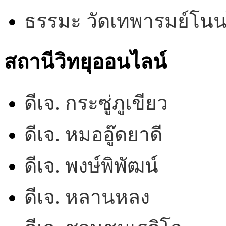
ธรรมะ วัดเทพารมย์โน
สถานีวิทยุออนไลน์
ดีเจ. กระซู่ภูเขียว
ดีเจ. หมออู๊ดยาดี
ดีเจ. พงษ์พิพัฒน์
ดีเจ. หลานหลง