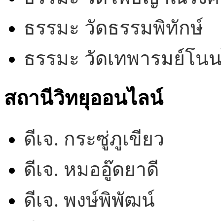
ธรรมะ วัดธรรมพิทักษ์
ธรรมะ วัดเทพารมย์โน
สถานีวิทยุออนไลน์
ดีเจ. กระซู่ภูเขียว
ดีเจ. หมออู๊ดยาดี
ดีเจ. พงษ์พิพัฒน์