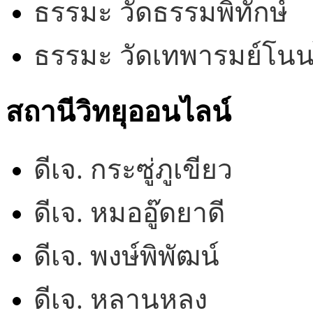
ธรรมะ วัดธรรมพิทักษ์
ธรรมะ วัดเทพารมย์โน
สถานีวิทยุออนไลน์
ดีเจ. กระซู่ภูเขียว
ดีเจ. หมออู๊ดยาดี
ดีเจ. พงษ์พิพัฒน์
ดีเจ. หลานหลง