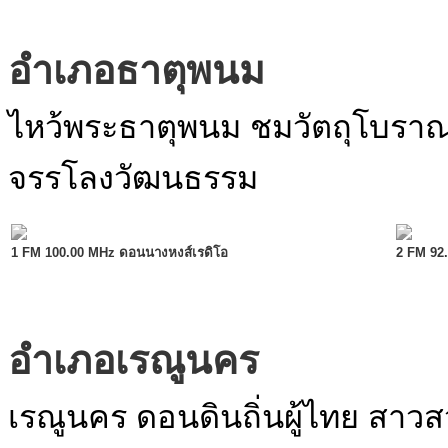
อำเภอธาตุพนม
ไหว้พระธาตุพนม ชมวัตถุโบร
จรรโลงวัฒนธรรม
1 FM 100.00 MHz ดอนนางหงส์เรดิโอ
2 FM 92
อำเภอเรณูนคร
เรณูนคร ดอนดินถิ่นผู้ไทย สาว