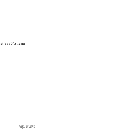
net:9336/;stream
กลุ่มคนฟัง